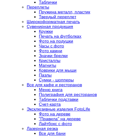
Таблички
Переплеты
Пружина металл, пластик
Твердый переплет
Широкоформатная печать
Сувенирная продукция
Кружки
Печать на футболках
Фото на подушки
Часы с фото
Фото камни
Значки брелки
Кристаллы
Магниты
Коврики для мыши
Пазлы
Сумки - шопперы
Все для кафе и ресторанов
Меню книга
Полиграфия для ресторанов
Таблички подставки
Счет-карта
Эксклюзивные изделия FotoLife
Фото на дереве
"Правила" на дереве
Лайтбокс с фото
Лазерная резка
Все для бани