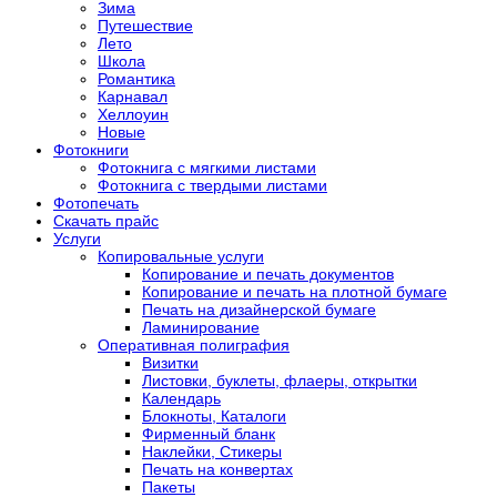
Зима
Путешествие
Лето
Школа
Романтика
Карнавал
Хеллоуин
Новые
Фотокниги
Фотокнига с мягкими листами
Фотокнига с твердыми листами
Фотопечать
Скачать прайс
Услуги
Копировальные услуги
Копирование и печать документов
Копирование и печать на плотной бумаге
Печать на дизайнерской бумаге
Ламинирование
Оперативная полиграфия
Визитки
Листовки, буклеты, флаеры, открытки
Календарь
Блокноты, Каталоги
Фирменный бланк
Наклейки, Стикеры
Печать на конвертах
Пакеты