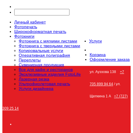
Личный кабинет
Фотопечать
Широкоформатная печать
Фотокниги
Фотокнига с мягкими листами
Услуги
Фотокнига с твердыми листами
Копировальные услуги
Корзина
Оперативная полиграфия
Оформление заказа
Переплеты
Сувенирная продукция
Все для кафе и ресторанов
ул. Ауэзова 138
+7
Эксклюзивные изделия FotoLife
Лазерная резка
Ультрофиолетовая печать
705 899 94 64
/ ул.
Услуги дизайнера
Щепкина 1 А
+7 (727)
309 25 14