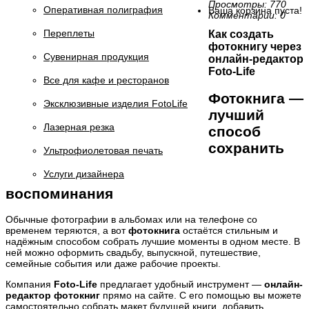
Просмотры: 770
Оперативная полиграфия
Ваша корзина пуста!
Комментарии: 0
Переплеты
Как создать
фотокнигу через
Сувенирная продукция
онлайн-редактор
Foto-Life
Все для кафе и ресторанов
Фотокнига —
Эксклюзивные изделия FotoLife
лучший
Лазерная резка
способ
сохранить
Ультрофиолетовая печать
Услуги дизайнера
воспоминания
Обычные фотографии в альбомах или на телефоне со
временем теряются, а вот
фотокнига
остаётся стильным и
надёжным способом собрать лучшие моменты в одном месте. В
ней можно оформить свадьбу, выпускной, путешествие,
семейные события или даже рабочие проекты.
Компания
Foto-Life
предлагает удобный инструмент —
онлайн-
редактор фотокниг
прямо на сайте. С его помощью вы можете
самостоятельно собрать макет будущей книги, добавить