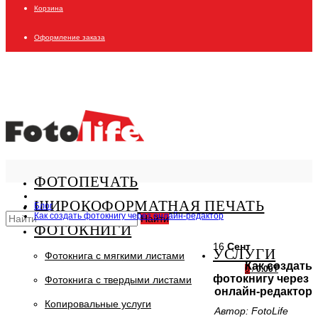
Корзина
Оформление заказа
ФОТОПЕЧАТЬ
ШИРОКОФОРМАТНАЯ ПЕЧАТЬ
Блог
Как создать фотокнигу через онлайн-редактор
Найти
ФОТОКНИГИ
16
Сент
УСЛУГИ
Фотокнига с мягкими листами
Как создать
0
/
0.00₸
фотокнигу через
Фотокнига с твердыми листами
онлайн-редактор
Копировальные услуги
Автор: FotoLife