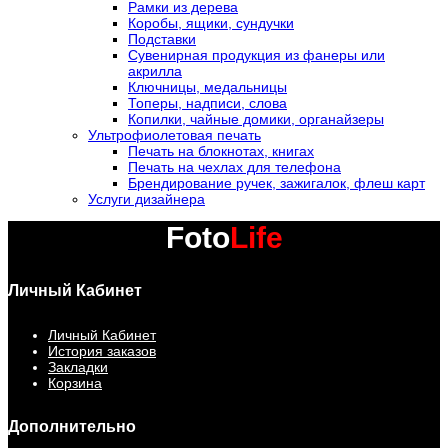
Рамки из дерева
Коробы, ящики, сундучки
Подставки
Сувенирная продукция из фанеры или
акрилла
Ключницы, медальницы
Топеры, надписи, слова
Копилки, чайные домики, органайзеры
Ультрофиолетовая печать
Печать на блокнотах, книгах
Печать на чехлах для телефона
Брендирование ручек, зажигалок, флеш карт
Услуги дизайнера
Foto
Life
Личный Кабинет
Личный Кабинет
История заказов
Закладки
Корзина
Дополнительно