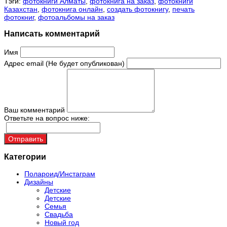
Тэги:
фотокниги Алматы
,
фотокнига на заказ
,
фотокниги
Казахстан
,
фотокнига онлайн
,
создать фотокнигу
,
печать
фотокниг
,
фотоальбомы на заказ
Написать комментарий
Имя
Адрес email (Не будет опубликован)
Ваш комментарий
Ответьте на вопрос ниже:
Отправить
Категории
Полароид/Инстаграм
Дизайны
Детские
Детские
Семья
Свадьба
Новый год