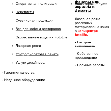
фанеры или
Оперативная полиграфия
Ваша корзина пуста!
акрилла в
Алматы
Переплеты
Лазерная резка
Сувенирная продукция
различных
материалов на заказ
Все для кафе и ресторанов
в
копицентре
fotolife.
Эксклюзивные изделия FotoLife
- Быстрое
Лазерная резка
выполнение
- Собственное
Ультрофиолетовая печать
производство
Услуги дизайнера
- Срочные работы
- Гарантия качества
- Надежное оборудование