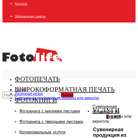
Корзина
Оформление заказа
ФОТОПЕЧАТЬ
ШИРОКОФОРМАТНАЯ ПЕЧАТЬ
Услуги
Лазерная резка
Найти
Сувенирная продукция из фанеры или акрилла
ФОТОКНИГИ
Сувенирная
УСЛУГИ
Фотокнига с мягкими листами
продукция из
фанеры или
0
/
0.00₸
акрилла
Фотокнига с твердыми листами
Сувенирная
Копировальные услуги
продукция из