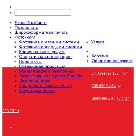
Личный кабинет
Фотопечать
Широкоформатная печать
Фотокниги
Фотокнига с мягкими листами
Услуги
Фотокнига с твердыми листами
Копировальные услуги
Корзина
Оперативная полиграфия
Оформление заказа
Переплеты
Сувенирная продукция
Все для кафе и ресторанов
ул. Ауэзова 138
+7
Эксклюзивные изделия FotoLife
Лазерная резка
Ультрофиолетовая печать
705 899 94 64
/ ул.
Услуги дизайнера
Щепкина 1 А
+7 (727)
309 25 14