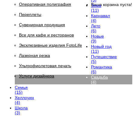
(5)
Оперативная полиграфия
Ваша корзина пуста!
Зима
(11)
Переплеты
Карнавал
(4)
Сувенирная продукция
Лето
(6)
Все для кафе и ресторанов
Новые
(9)
Эксклюзивные изделия FotoLife
Новый год
(11)
Лазерная резка
Путешествие
(5)
Ультрофиолетовая печать
Романтика
(6)
Услуги дизайнера
Свадьба
(4)
Семья
(15)
Хеллоуин
(4)
Школа
(3)