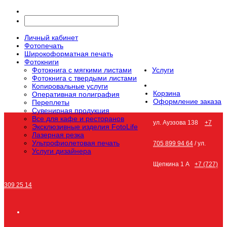
Личный кабинет
Фотопечать
Широкоформатная печать
Фотокниги
Фотокнига с мягкими листами
Услуги
Фотокнига с твердыми листами
Копировальные услуги
Корзина
Оперативная полиграфия
Оформление заказа
Переплеты
Сувенирная продукция
Все для кафе и ресторанов
ул. Ауэзова 138
+7
Эксклюзивные изделия FotoLife
Лазерная резка
Ультрофиолетовая печать
705 899 94 64
/ ул.
Услуги дизайнера
Щепкина 1 А
+7 (727)
309 25 14