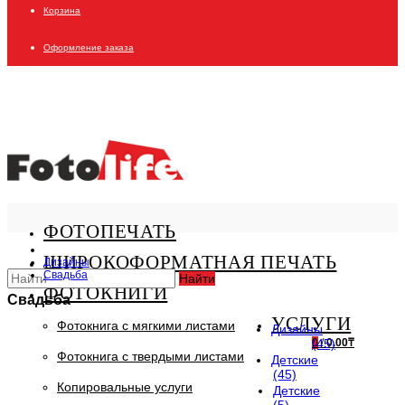
Корзина
Оформление заказа
ФОТОПЕЧАТЬ
ШИРОКОФОРМАТНАЯ ПЕЧАТЬ
Дизайны
Свадьба
Найти
ФОТОКНИГИ
Свадьба
УСЛУГИ
Фотокнига с мягкими листами
Дизайны
0
(45)
/
0.00₸
Фотокнига с твердыми листами
Детские
(45)
Копировальные услуги
Детские