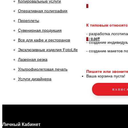
Копировальные услуги
0
Оперативная полиграфия
Переплеты
К типовым относятс
Сувенирная продукция
- разработка логотип
0
/
0.00₸
Все для кафе и ресторанов
- создание индивидуа
Эксклюзивные изделия FotoLife
- создание макетов по
Лазерная резка
Ультрофиолетовая печать
Пишите или звоните
Ваша корзина пуста!
Услуги дизайнера
НАПИС
Личный Кабинет