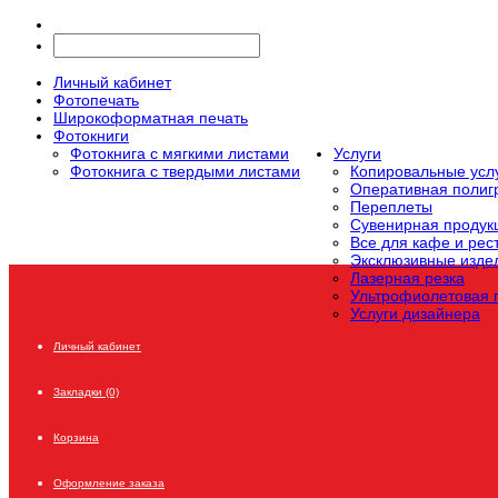
Личный кабинет
Фотопечать
Широкоформатная печать
Фотокниги
Фотокнига с мягкими листами
Услуги
Фотокнига с твердыми листами
Копировальные усл
Оперативная поли
Переплеты
Сувенирная продук
Все для кафе и рес
Эксклюзивные издел
Лазерная резка
Ультрофиолетовая 
Услуги дизайнера
Личный кабинет
Закладки (0)
Корзина
Оформление заказа