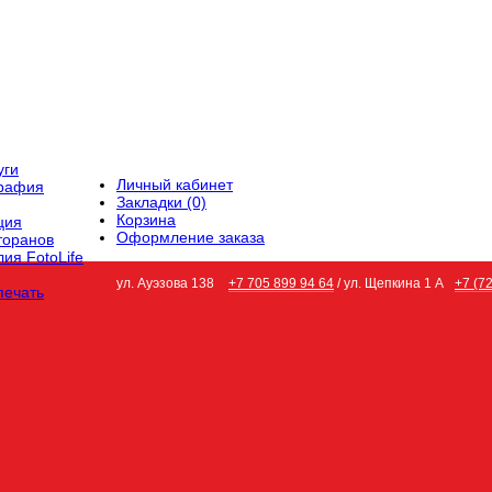
уги
Личный кабинет
графия
Закладки (0)
Корзина
ция
Оформление заказа
торанов
ия FotoLife
ул. Ауэзова 138
+7 705 899 94 64
/ ул. Щепкина 1 А
+7 (7
печать