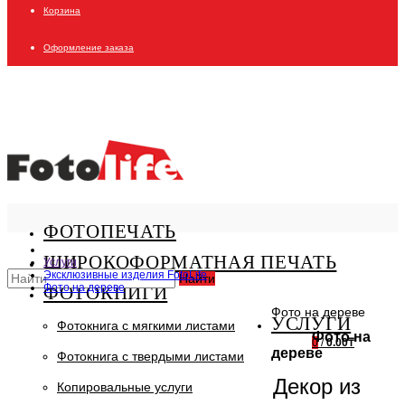
Корзина
Оформление заказа
ФОТОПЕЧАТЬ
ШИРОКОФОРМАТНАЯ ПЕЧАТЬ
Услуги
Эксклюзивные изделия FotoLife
Найти
Фото на дереве
ФОТОКНИГИ
Фото на дереве
УСЛУГИ
Фотокнига с мягкими листами
Фото на
0
/
0.00₸
дереве
Фотокнига с твердыми листами
Декор из
Копировальные услуги