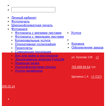
Личный кабинет
Фотопечать
Широкоформатная печать
Фотокниги
Фотокнига с мягкими листами
Услуги
Фотокнига с твердыми листами
Копировальные услуги
Корзина
Оперативная полиграфия
Оформление заказа
Переплеты
Сувенирная продукция
Все для кафе и ресторанов
ул. Ауэзова 138
+7
Эксклюзивные изделия FotoLife
Лазерная резка
Ультрофиолетовая печать
705 899 94 64
/ ул.
Услуги дизайнера
Щепкина 1 А
+7 (727)
309 25 14