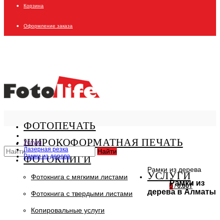
Корзина
Оформление заказа
ФОТОПЕЧАТЬ
ШИРОКОФОРМАТНАЯ ПЕЧАТЬ
Услуги
Лазерная резка
Найти
Рамки из дерева
ФОТОКНИГИ
Рамки из дерева
УСЛУГИ
Фотокнига с мягкими листами
Рамки из
0
/
0.00₸
дерева в Алматы
Фотокнига с твердыми листами
Копировальные услуги