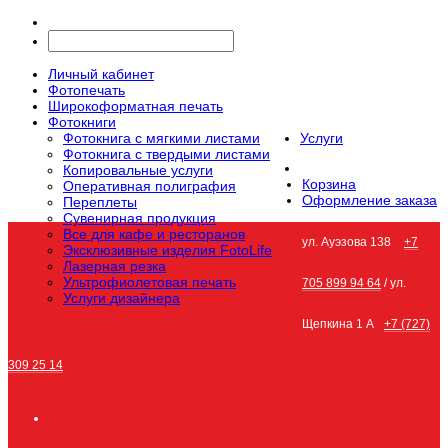
Личный кабинет
Фотопечать
Широкоформатная печать
Фотокниги
Фотокнига с мягкими листами
Услуги
Фотокнига с твердыми листами
Копировальные услуги
Корзина
Оперативная полиграфия
Оформление заказа
Переплеты
Сувенирная продукция
Все для кафе и ресторанов
ул. Ауэзова 138
+7
Эксклюзивные изделия FotoLife
Лазерная резка
Ультрофиолетовая печать
705 899 94 64
/ ул.
Услуги дизайнера
Щепкина 1 А
+7 (727)
309 25 14