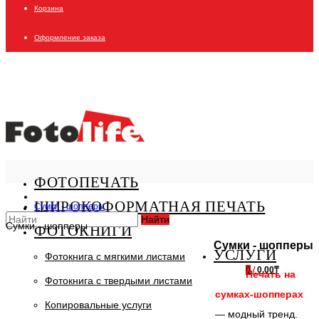
Корзина
Оформление заказа
ФОТОПЕЧАТЬ
ШИРОКОФОРМАТНАЯ ПЕЧАТЬ
Сумки - шопперы
Найти
Сумки - шопперы
ФОТОКНИГИ
Сумки - шопперы
УСЛУГИ
Фотокнига с мягкими листами
0
/
0.00₸
Печать на
Фотокнига с твердыми листами
сумках-шопперах
Копировальные услуги
— модный тренд.