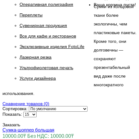
Оперативная полиграфия
Ваша корзина пуста!
Сумки из холщовой
Переплеты
ткани более
экологичны, чем
Сувенирная продукция
пластиковые пакеты.
Все для кафе и ресторанов
Кроме того, они
Эксклюзивные изделия FotoLife
долговечны —
Лазерная резка
сохраняют
презентабельный
Ультрофиолетовая печать
вид даже после
Услуги дизайнера
многократного
использования.
Сравнение товаров (0)
Сортировка:
Показать:
Заказать
Сумка-шоппер большая
10000.00₸
Без НДС: 10000.00₸