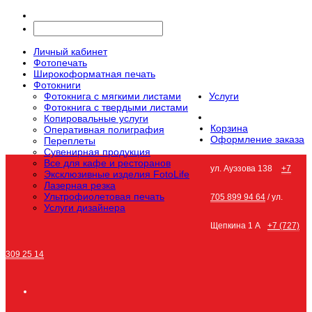
Личный кабинет
Фотопечать
Широкоформатная печать
Фотокниги
Фотокнига с мягкими листами
Услуги
Фотокнига с твердыми листами
Копировальные услуги
Корзина
Оперативная полиграфия
Оформление заказа
Переплеты
Сувенирная продукция
Все для кафе и ресторанов
ул. Ауэзова 138
+7
Эксклюзивные изделия FotoLife
Лазерная резка
Ультрофиолетовая печать
705 899 94 64
/ ул.
Услуги дизайнера
Щепкина 1 А
+7 (727)
309 25 14