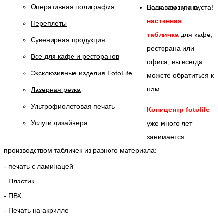
Оперативная полиграфия
Если вам нужна
Ваша корзина пуста!
настенная
Переплеты
табличка
для кафе,
Сувенирная продукция
ресторана или
Все для кафе и ресторанов
офиса, вы всегда
Эксклюзивные изделия FotoLife
можете обратиться к
нам.
Лазерная резка
Ультрофиолетовая печать
Копицентр fotolife
Услуги дизайнера
уже много лет
занимается
производством табличек из разного материала:
- печать с ламинацей
- Пластик
- ПВХ
- Печать на акрилле