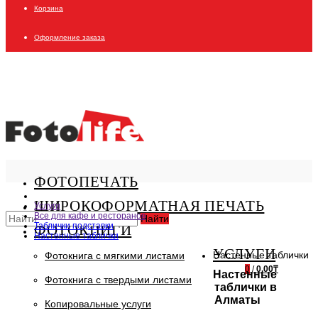
Корзина
Оформление заказа
ФОТОПЕЧАТЬ
ШИРОКОФОРМАТНАЯ ПЕЧАТЬ
Услуги
Все для кафе и ресторанов
Найти
Таблички подставки
ФОТОКНИГИ
Настенные таблички
УСЛУГИ
Настенные таблички
Фотокнига с мягкими листами
0
/
0.00₸
Настенные
Фотокнига с твердыми листами
таблички в
Алматы
Копировальные услуги