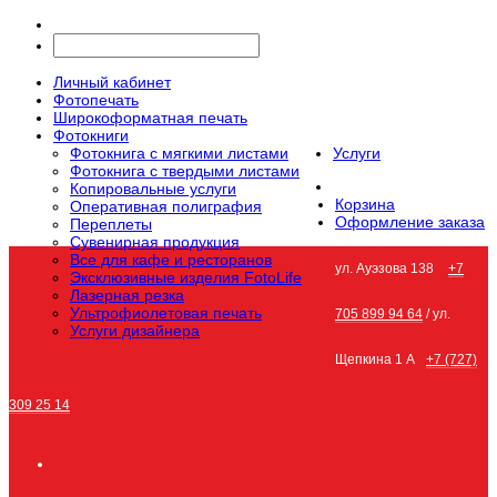
Личный кабинет
Фотопечать
Широкоформатная печать
Фотокниги
Фотокнига с мягкими листами
Услуги
Фотокнига с твердыми листами
Копировальные услуги
Корзина
Оперативная полиграфия
Оформление заказа
Переплеты
Сувенирная продукция
Все для кафе и ресторанов
ул. Ауэзова 138
+7
Эксклюзивные изделия FotoLife
Лазерная резка
Ультрофиолетовая печать
705 899 94 64
/ ул.
Услуги дизайнера
Щепкина 1 А
+7 (727)
309 25 14