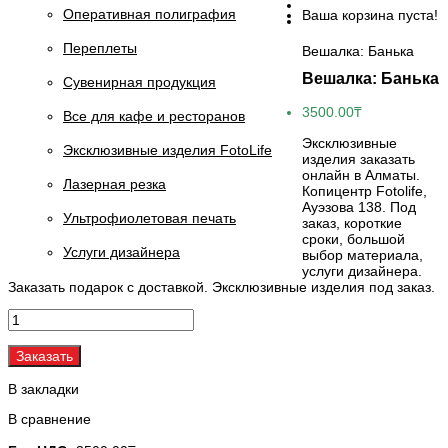
Оперативная полиграфия
Ваша корзина пуста!
Переплеты
Вешалка: Банька
Вешалка: Банька
Сувенирная продукция
3500.00₸
Все для кафе и ресторанов
Эксклюзивные
Эксклюзивные изделия FotoLife
изделия заказать
онлайн в Алматы.
Лазерная резка
Копицентр Fotolife,
Ауэзова 138. Под
Ультрофиолетовая печать
заказ, короткие
сроки, большой
Услуги дизайнера
выбор материала,
услуги дизайнера.
Заказать подарок с доставкой. Эксклюзивные изделия под заказ.
Заказать
В закладки
В сравнение