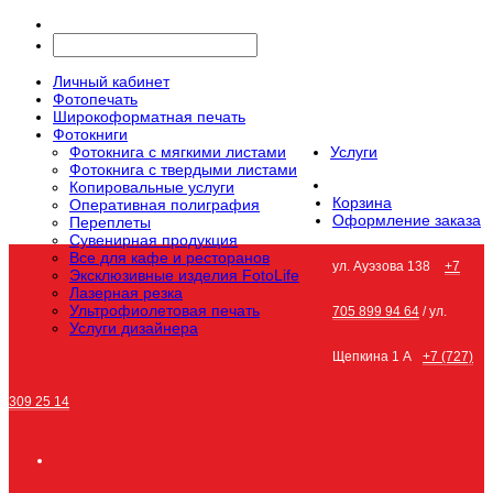
Личный кабинет
Фотопечать
Широкоформатная печать
Фотокниги
Фотокнига с мягкими листами
Услуги
Фотокнига с твердыми листами
Копировальные услуги
Корзина
Оперативная полиграфия
Оформление заказа
Переплеты
Сувенирная продукция
Все для кафе и ресторанов
ул. Ауэзова 138
+7
Эксклюзивные изделия FotoLife
Лазерная резка
Ультрофиолетовая печать
705 899 94 64
/ ул.
Услуги дизайнера
Щепкина 1 А
+7 (727)
309 25 14