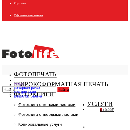
Корзина
Оформление заказа
ФОТОПЕЧАТЬ
ШИРОКОФОРМАТНАЯ ПЕЧАТЬ
Услуги
Лазерная резка
Найти
Все для бани
ФОТОКНИГИ
Вешалка: Банька
УСЛУГИ
Фотокнига с мягкими листами
0
/
0.00₸
Фотокнига с твердыми листами
Копировальные услуги