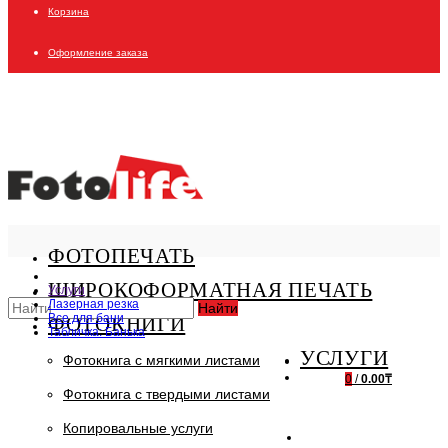
Корзина
Оформление заказа
ФОТОПЕЧАТЬ
ШИРОКОФОРМАТНАЯ ПЕЧАТЬ
Услуги
Лазерная резка
Найти
Все для бани
ФОТОКНИГИ
Табличка: Банька
УСЛУГИ
Фотокнига с мягкими листами
0
/
0.00₸
Фотокнига с твердыми листами
Копировальные услуги