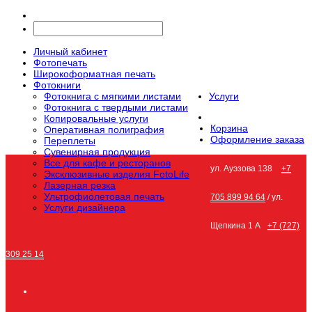
Личный кабинет
Фотопечать
Широкоформатная печать
Фотокниги
Фотокнига с мягкими листами
Услуги
Фотокнига с твердыми листами
Копировальные услуги
Корзина
Оперативная полиграфия
Оформление заказа
Переплеты
Сувенирная продукция
Все для кафе и ресторанов
ул. Ауэзова 138
+7
Эксклюзивные изделия FotoLife
Лазерная резка
Ультрофиолетовая печать
705 899 94 64
/ ул.
Услуги дизайнера
Щепкина 1 А
+7 (727)
309 25 14