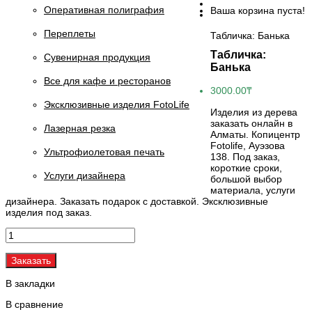
Оперативная полиграфия
Ваша корзина пуста!
Переплеты
Табличка: Банька
Табличка:
Сувенирная продукция
Банька
Все для кафе и ресторанов
3000.00₸
Эксклюзивные изделия FotoLife
Изделия из дерева
заказать онлайн в
Лазерная резка
Алматы. Копицентр
Fotolife, Ауэзова
Ультрофиолетовая печать
138. Под заказ,
короткие сроки,
Услуги дизайнера
большой выбор
материала, услуги
дизайнера. Заказать подарок с доставкой. Эксклюзивные
изделия под заказ.
Заказать
В закладки
В сравнение