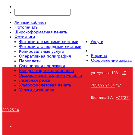
Личный кабинет
Фотопечать
Широкоформатная печать
Фотокниги
Фотокнига с мягкими листами
Услуги
Фотокнига с твердыми листами
Копировальные услуги
Корзина
Оперативная полиграфия
Оформление заказа
Переплеты
Сувенирная продукция
Все для кафе и ресторанов
ул. Ауэзова 138
+7
Эксклюзивные изделия FotoLife
Лазерная резка
Ультрофиолетовая печать
705 899 94 64
/ ул.
Услуги дизайнера
Щепкина 1 А
+7 (727)
309 25 14