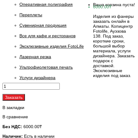
Оперативная полиграфия
Ваша корзина пуста!
6000.00₸
Переплеты
Изделия из фанеры
заказать онлайн в
Сувенирная продукция
Алматы. Копицентр
Fotolife, Ауэзова
Все для кафе и ресторанов
138. Под заказ,
короткие сроки,
большой выбор
Эксклюзивные изделия FotoLife
материала, услуги
дизайнера. Заказать
Лазерная резка
подарок с
доставкой.
Ультрофиолетовая печать
Эксклюзивные
изделия под заказ.
Услуги дизайнера
Заказать
В закладки
В сравнение
Без НДС:
6000.00₸
Наличие:
Есть в наличии