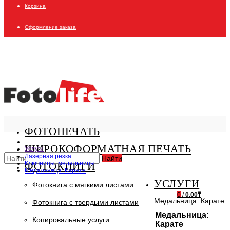
Корзина
Оформление заказа
ФОТОПЕЧАТЬ
ШИРОКОФОРМАТНАЯ ПЕЧАТЬ
Услуги
Лазерная резка
Найти
Ключницы, медальницы
ФОТОКНИГИ
Медальница: Карате
УСЛУГИ
Фотокнига с мягкими листами
0
/
0.00₸
Медальница: Карате
Фотокнига с твердыми листами
Медальница:
Копировальные услуги
Карате