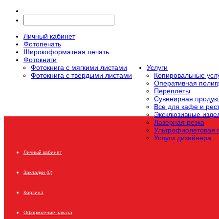
Личный кабинет
Фотопечать
Широкоформатная печать
Фотокниги
Фотокнига с мягкими листами
Услуги
Фотокнига с твердыми листами
Копировальные усл
Оперативная поли
Переплеты
Сувенирная продук
Все для кафе и рес
Эксклюзивные издел
Лазерная резка
Ультрофиолетовая 
Услуги дизайнера
Личный кабинет
Закладки (0)
Корзина
Оформление заказа