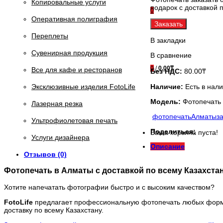
Копировальные услуги
подарок с доставкой 
0
Оперативная полиграфия
Заказать
Переплеты
В закладки
Сувенирная продукция
В сравнение
0
/
0.00₸
Все для кафе и ресторанов
Без НДС:
80.00₸
Наличие:
Есть в нал
Эксклюзивные изделия FotoLife
Модель:
Фотопечать
Лазерная резка
фотопечать
Алматы
з
Ультрофиолетовая печать
Поделиться:
Ваша корзина пуста!
Услуги дизайнера
Описание
Отзывов (0)
Фотопечать в Алматы с доставкой по всему Казахста
Хотите напечатать фотографии быстро и с высоким качеством?
FotoLife
предлагает профессиональную фотопечать любых форма
доставку по всему Казахстану.