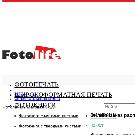
ФОТОПЕЧАТЬ
ШИРОКОФОРМАТНАЯ ПЕЧАТЬ
Фотопечать
Фотопечать Матовая 9x13
ФОТОКНИГИ
Фотопечать Матовая 9x13
УСЛУГИ
Онлайн заказ рас
Фотокнига с мягкими листами
80.00₸
Фотокнига с твердыми листами
Фотопечать заказать о