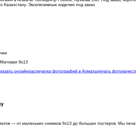
по Казахстану. Эксклюзивные изделия под заказ.
ичии
 Матовая 9x13
аказать онлайн
распечатка фотографий в Алматы
печать фото
качест
ну
тов — от маленьких снимков 9х13 до больших постеров. Мы печа