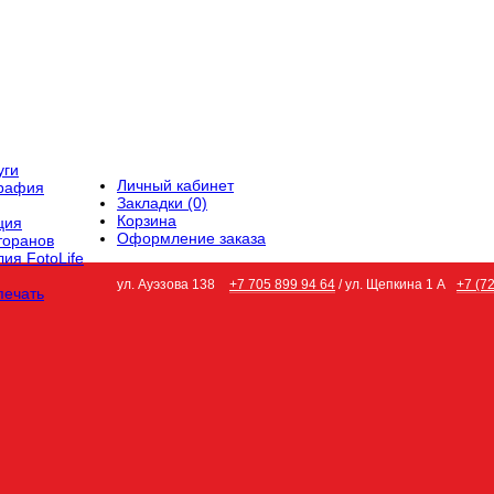
уги
Личный кабинет
графия
Закладки (0)
Корзина
ция
Оформление заказа
торанов
ия FotoLife
ул. Ауэзова 138
+7 705 899 94 64
/ ул. Щепкина 1 А
+7 (7
печать