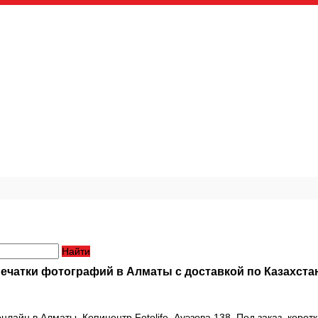
Найти
печатки фотографий в Алматы с доставкой по Казахста
нлайн в Алматы. Копицентр Fotolife, Ауэзова 138. Под заказ, коро