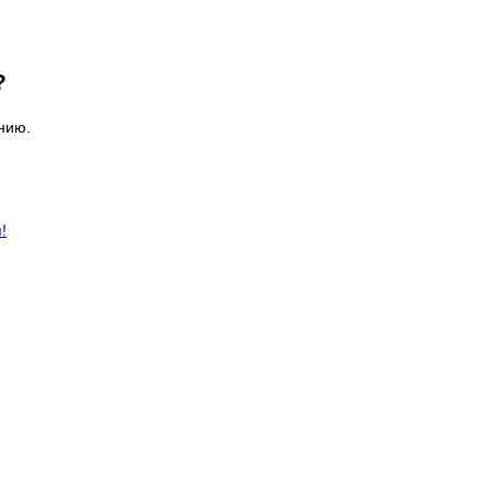
?
нию.
!