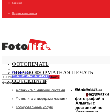
Корзина
Оформление заказа
ФОТОПЕЧАТЬ
ШИРОКОФОРМАТНАЯ ПЕЧАТЬ
Фотопечать
Фотопечать Матовая 21x30
Найти
ФОТОКНИГИ
Фотопечать Матовая 21x30
УСЛУГИ
Онлайн заказ
Фотокнига с мягкими листами
распечатки
0
/
0.00₸
фотографий в
Фотокнига с твердыми листами
Алматы с
Копировальные услуги
доставкой по