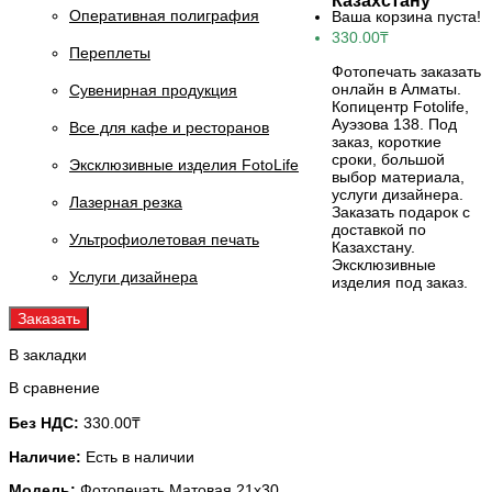
Казахстану
Оперативная полиграфия
Ваша корзина пуста!
330.00₸
Переплеты
Фотопечать заказать
онлайн в Алматы.
Сувенирная продукция
Копицентр Fotolife,
Ауэзова 138. Под
Все для кафе и ресторанов
заказ, короткие
сроки, большой
Эксклюзивные изделия FotoLife
выбор материала,
услуги дизайнера.
Лазерная резка
Заказать подарок с
доставкой по
Ультрофиолетовая печать
Казахстану.
Эксклюзивные
Услуги дизайнера
изделия под заказ.
Заказать
В закладки
В сравнение
Без НДС:
330.00₸
Наличие:
Есть в наличии
Модель:
Фотопечать Матовая 21x30