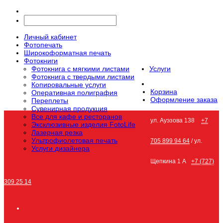
Личный кабинет
Фотопечать
Широкоформатная печать
Фотокниги
Фотокнига с мягкими листами
Услуги
Фотокнига с твердыми листами
Копировальные услуги
Корзина
Оперативная полиграфия
Оформление заказа
Переплеты
Сувенирная продукция
Все для кафе и ресторанов
ул. Ауэзова 138
+7
Эксклюзивные изделия FotoLife
Лазерная резка
Ультрофиолетовая печать
705 899 94 64
/ ул.
Услуги дизайнера
Щепкина 1 А
+7 (727)
309 25 14