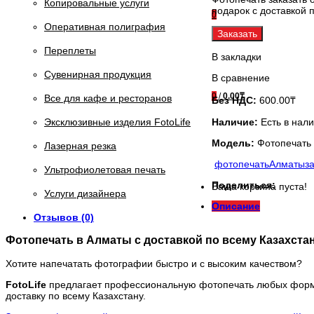
Копировальные услуги
подарок с доставкой 
0
Оперативная полиграфия
Заказать
Переплеты
В закладки
Сувенирная продукция
В сравнение
0
/
0.00₸
Все для кафе и ресторанов
Без НДС:
600.00₸
Наличие:
Есть в нал
Эксклюзивные изделия FotoLife
Модель:
Фотопечать
Лазерная резка
фотопечать
Алматы
з
Ультрофиолетовая печать
Поделиться:
Ваша корзина пуста!
Услуги дизайнера
Описание
Отзывов (0)
Фотопечать в Алматы с доставкой по всему Казахста
Хотите напечатать фотографии быстро и с высоким качеством?
FotoLife
предлагает профессиональную фотопечать любых форма
доставку по всему Казахстану.