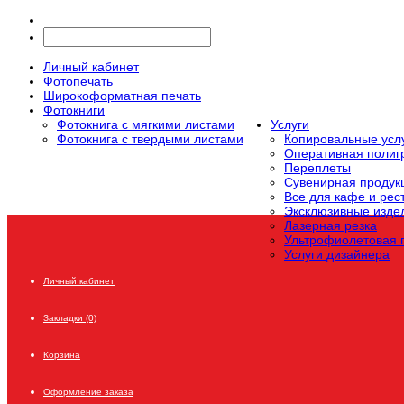
Личный кабинет
Фотопечать
Широкоформатная печать
Фотокниги
Фотокнига с мягкими листами
Услуги
Фотокнига с твердыми листами
Копировальные усл
Оперативная поли
Переплеты
Сувенирная продук
Все для кафе и рес
Эксклюзивные издел
Лазерная резка
Ультрофиолетовая 
Услуги дизайнера
Личный кабинет
Закладки (0)
Корзина
Оформление заказа