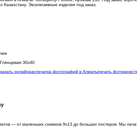
по Казахстану. Эксклюзивные изделия под заказ.
ичии
 Глянцевая 30x40
аказать онлайн
распечатка фотографий в Алматы
печать фото
качест
ну
тов — от маленьких снимков 9х13 до больших постеров. Мы печа