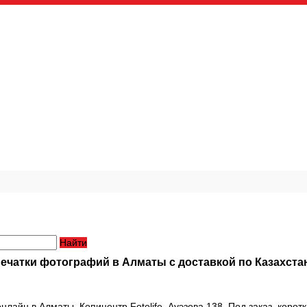
Найти
печатки фотографий в Алматы с доставкой по Казахста
нлайн в Алматы. Копицентр Fotolife, Ауэзова 138. Под заказ, коро