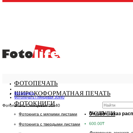
ФОТОПЕЧАТЬ
ШИРОКОФОРМАТНАЯ ПЕЧАТЬ
Фотопечать
Фотопечать Глянцевая 30x40
ФОТОКНИГИ
Фотопечать Глянцевая 30x40
УСЛУГИ
Онлайн заказ рас
Фотокнига с мягкими листами
600.00₸
Фотокнига с твердыми листами
Фотопечать заказать о