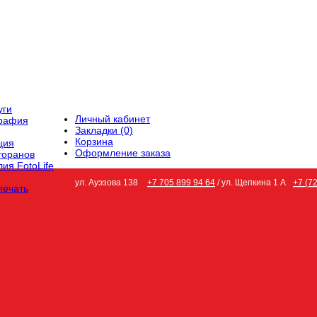
уги
Личный кабинет
графия
Закладки (0)
Корзина
ция
Оформление заказа
торанов
ия FotoLife
ул. Ауэзова 138
+7 705 899 94 64
/ ул. Щепкина 1 А
+7 (7
печать