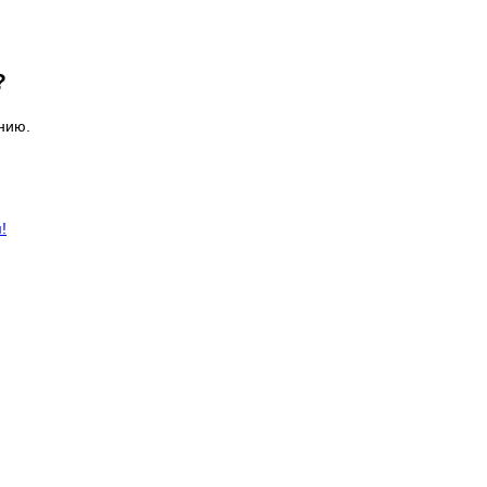
?
нию.
!