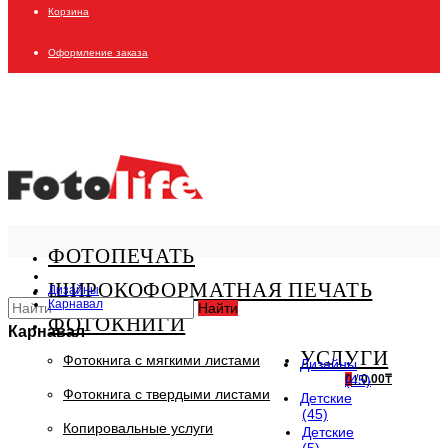
Корзина
Оформление заказа
ФОТОПЕЧАТЬ
ШИРОКОФОРМАТНАЯ ПЕЧАТЬ
Дизайны
Карнавал
Найти
ФОТОКНИГИ
Карнавал
УСЛУГИ
Фотокнига с мягкими листами
Дизайны
0
(45)
/
0.00₸
Фотокнига с твердыми листами
Детские
(45)
Копировальные услуги
Детские