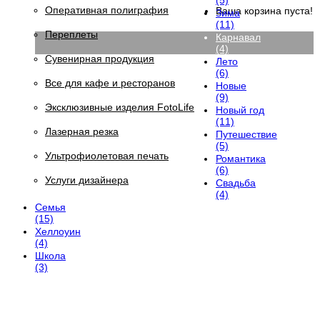
(5)
Оперативная полиграфия
Ваша корзина пуста!
Зима
(11)
Переплеты
Карнавал
(4)
Сувенирная продукция
Лето
(6)
Все для кафе и ресторанов
Новые
(9)
Эксклюзивные изделия FotoLife
Новый год
(11)
Лазерная резка
Путешествие
(5)
Ультрофиолетовая печать
Романтика
(6)
Услуги дизайнера
Свадьба
(4)
Семья
(15)
Хеллоуин
(4)
Школа
(3)