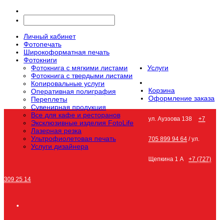
Личный кабинет
Фотопечать
Широкоформатная печать
Фотокниги
Фотокнига с мягкими листами
Услуги
Фотокнига с твердыми листами
Копировальные услуги
Корзина
Оперативная полиграфия
Оформление заказа
Переплеты
Сувенирная продукция
Все для кафе и ресторанов
ул. Ауэзова 138
+7
Эксклюзивные изделия FotoLife
Лазерная резка
Ультрофиолетовая печать
705 899 94 64
/ ул.
Услуги дизайнера
Щепкина 1 А
+7 (727)
309 25 14