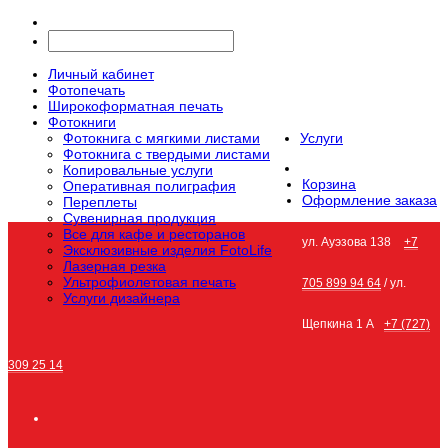
Личный кабинет
Фотопечать
Широкоформатная печать
Фотокниги
Фотокнига с мягкими листами
Услуги
Фотокнига с твердыми листами
Копировальные услуги
Корзина
Оперативная полиграфия
Оформление заказа
Переплеты
Сувенирная продукция
Все для кафе и ресторанов
ул. Ауэзова 138
+7
Эксклюзивные изделия FotoLife
Лазерная резка
Ультрофиолетовая печать
705 899 94 64
/ ул.
Услуги дизайнера
Щепкина 1 А
+7 (727)
309 25 14