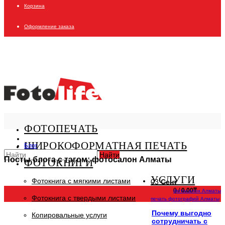
Корзина
Оформление заказа
ФОТОПЕЧАТЬ
ШИРОКОФОРМАТНАЯ ПЕЧАТЬ
Блог
Найти
Посты блога с тэгом: фотосалон Алматы
ФОТОКНИГИ
УСЛУГИ
Фотокнига с мягкими листами
03
Сент
0
/
0.00₸
фотосалон Алматы
Фотокнига с твердыми листами
печать фотографий Алматы
Почему выгодно
Копировальные услуги
сотрудничать с