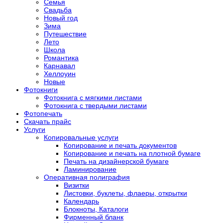
Семья
Свадьба
Новый год
Зима
Путешествие
Лето
Школа
Романтика
Карнавал
Хеллоуин
Новые
Фотокниги
Фотокнига с мягкими листами
Фотокнига с твердыми листами
Фотопечать
Скачать прайс
Услуги
Копировальные услуги
Копирование и печать документов
Копирование и печать на плотной бумаге
Печать на дизайнерской бумаге
Ламинирование
Оперативная полиграфия
Визитки
Листовки, буклеты, флаеры, открытки
Календарь
Блокноты, Каталоги
Фирменный бланк