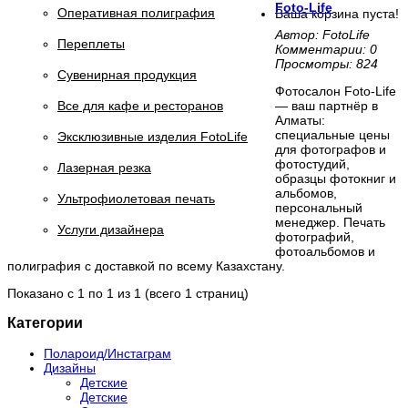
Foto-Life
Оперативная полиграфия
Ваша корзина пуста!
Автор: FotoLife
Переплеты
Комментарии: 0
Просмотры: 824
Сувенирная продукция
Фотосалон Foto-Life
— ваш партнёр в
Все для кафе и ресторанов
Алматы:
специальные цены
Эксклюзивные изделия FotoLife
для фотографов и
фотостудий,
Лазерная резка
образцы фотокниг и
альбомов,
Ультрофиолетовая печать
персональный
менеджер. Печать
Услуги дизайнера
фотографий,
фотоальбомов и
полиграфия с доставкой по всему Казахстану.
Показано с 1 по 1 из 1 (всего 1 страниц)
Категории
Полароид/Инстаграм
Дизайны
Детские
Детские