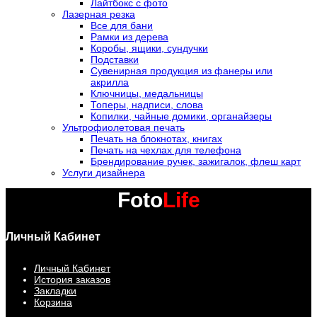
Лайтбокс с фото
Лазерная резка
Все для бани
Рамки из дерева
Коробы, ящики, сундучки
Подставки
Сувенирная продукция из фанеры или
акрилла
Ключницы, медальницы
Топеры, надписи, слова
Копилки, чайные домики, органайзеры
Ультрофиолетовая печать
Печать на блокнотах, книгах
Печать на чехлах для телефона
Брендирование ручек, зажигалок, флеш карт
Услуги дизайнера
Foto
Life
Личный Кабинет
Личный Кабинет
История заказов
Закладки
Корзина