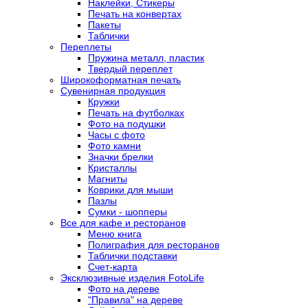
Наклейки, Стикеры
Печать на конвертах
Пакеты
Таблички
Переплеты
Пружина металл, пластик
Твердый переплет
Широкоформатная печать
Сувенирная продукция
Кружки
Печать на футболках
Фото на подушки
Часы с фото
Фото камни
Значки брелки
Кристаллы
Магниты
Коврики для мыши
Пазлы
Сумки - шопперы
Все для кафе и ресторанов
Меню книга
Полиграфия для ресторанов
Таблички подставки
Счет-карта
Эксклюзивные изделия FotoLife
Фото на дереве
"Правила" на дереве